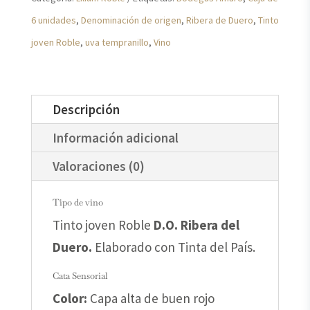
de
6 unidades
,
Denominación de origen
,
Ribera de Duero
,
Tinto
6
joven Roble
,
uva tempranillo
,
Vino
unidades)
cantidad
Descripción
Información adicional
Valoraciones (0)
Tipo de vino
Tinto joven Roble
D.O. Ribera del
Duero.
Elaborado con Tinta del País.
Cata Sensorial
Color:
Capa alta de buen rojo