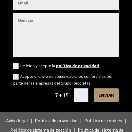
Gestionar el consentimiento de
He leído y acepto la
política de privacidad
las cookies
Acepto el envío de comunicaciones comerciales por
parte de las empresas del Grupo Recoletas
Para ofrecer las mejores experiencias, utilizamos tecnologías como las cookies
para almacenar y/o acceder a la información del dispositivo. El consentimiento
=
7 + 15
ENVIAR
de estas tecnologías nos permitirá procesar datos como el comportamiento de
navegación o las identificaciones únicas en este sitio. No consentir o retirar el
consentimiento, puede afectar negativamente a ciertas características y
funciones.
Aviso legal
|
Política de privacidad
|
Política de cookies
|
Aceptar
Política de sistema de gestión
|
Política del sistema de