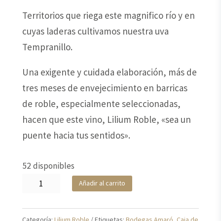
Territorios que riega este magnifico río y en
cuyas laderas cultivamos nuestra uva
Tempranillo.
Una exigente y cuidada elaboración, más de
tres meses de envejecimiento en barricas
de roble, especialmente seleccionadas,
hacen que este vino, Lilium Roble, «sea un
puente hacia tus sentidos».
52 disponibles
Lilium
Añadir al carrito
Roble
(Caja
Categoría:
Lilium Roble
Etiquetas:
Bodegas Amaró
,
Caja de