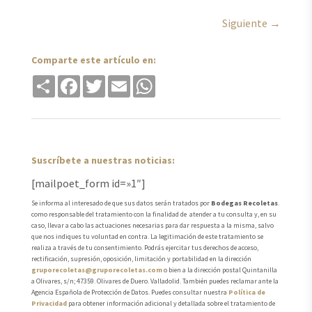
Siguiente
→
Comparte este artículo en:
Share
Facebook
Twitter
Email
WhatsApp
Suscríbete a nuestras noticias:
[mailpoet_form id=»1″]
Se informa al interesado de que sus datos serán tratados por
Bodegas Recoletas
.
como responsable del tratamiento con la finalidad de atender a tu consulta y, en su
caso, llevar a cabo las actuaciones necesarias para dar respuesta a la misma, salvo
que nos indiques tu voluntad en contra. La legitimación de este tratamiento se
realiza a través de tu consentimiento. Podrás ejercitar tus derechos de acceso,
rectificación, supresión, oposición, limitación y portabilidad en la dirección
gruporecoletas@gruporecoletas.com
o bien a la dirección postal Quintanilla
a Olivares, s/n; 47359. Olivares de Duero. Valladolid. También puedes reclamar ante la
Agencia Española de Protección de Datos. Puedes consultar nuestra
Política de
Privacidad
para obtener información adicional y detallada sobre el tratamiento de