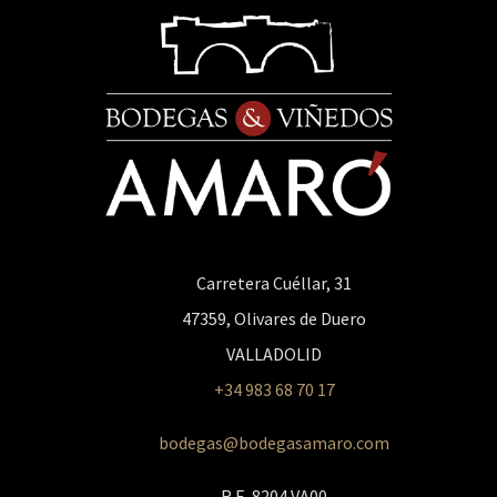
Carretera Cuéllar, 31
47359, Olivares de Duero
VALLADOLID
+34 983 68 70 17
bodegas@bodegasamaro.com
R.E. 8204 VA00