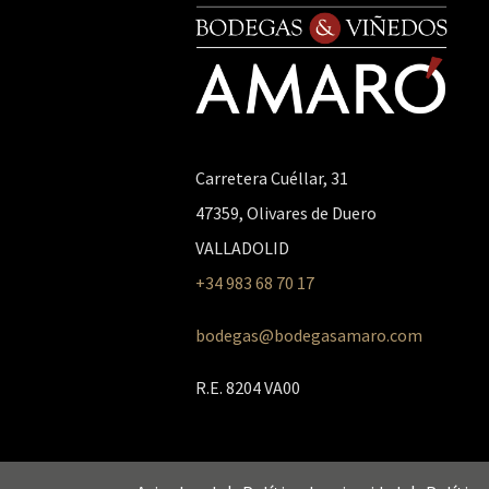
Carretera Cuéllar, 31
47359, Olivares de Duero
VALLADOLID
+34 983 68 70 17
Gestionar el consentimiento de las cookies
Para ofrecer las mejores experiencias, utilizamos tecnologías como las cookies pa
bodegas@bodegasamaro.com
acceder a la información del dispositivo. El consentimiento de estas tecnologías n
procesar datos como el comportamiento de navegación o las identificaciones únicas
R.E. 8204 VA00
consentir o retirar el consentimiento, puede afectar negativamente a ciertas carac
funciones.
Aceptar
Denegar
Ver pr