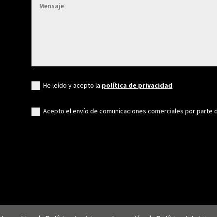
He leído y acepto la
política de privacidad
Acepto el envío de comunicaciones comerciales por parte 
ra almacenar y/o
os permitirá
 en este sitio. No
terísticas y
eferencias