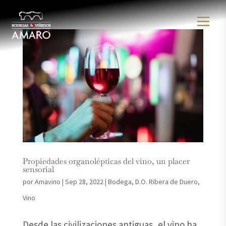
Propiedades organolépticas del vino, un placer
sensorial
por
Amavino
|
Sep 28, 2022
|
Bodega
,
D.O. Ribera de Duero
,
Vino
Desde las civilizaciones antiguas, el vino ha